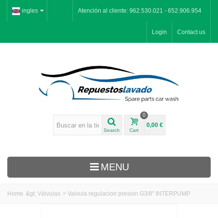
ingles
Atención al cliente: 962.530.021 - 652.906.954
Login
Contact us
0
0,00 €
Search
Cart
MENU
Home
&gt;
Válvulas
>
Valvula regulacion presion G3/8" INTERPUMP
Inicio