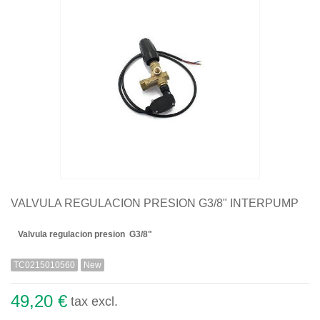
Quiénes somos
Aviso legal
Pago seguro
Entrega
Garantías
Política de cookies
Contacte con nosotros
VALVULA REGULACION PRESION G3/8" INTERPUMP
Valvula regulacion presion G3/8"
TC0215010560
New
49,20 €
tax excl.