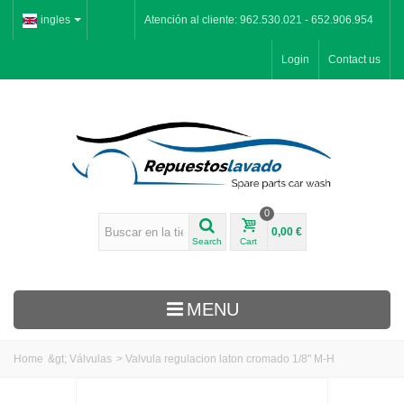
ingles
Atención al cliente: 962.530.021 - 652.906.954
Login
Contact us
0
0,00 €
Search
Cart
MENU
Home
&gt;
Válvulas
>
Valvula regulacion laton cromado 1/8" M-H
Inicio