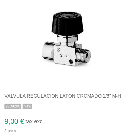
Quiénes somos
Aviso legal
Pago seguro
Entrega
Garantías
Política de cookies
Contacte con nosotros
VALVULA REGULACION LATON CROMADO 1/8" M-H
2738200
New
9,00 €
tax excl.
3
Items