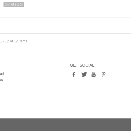
Out of stock
 - 12 of 12 items
GET SOCIAL
unt
us