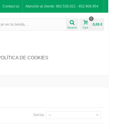
Contact us
Atención al cliente: 962.530.021 - 652.906.954
0
0,00 €
Search
Cart
POLÍTICA DE COOKIES
Sort by
--