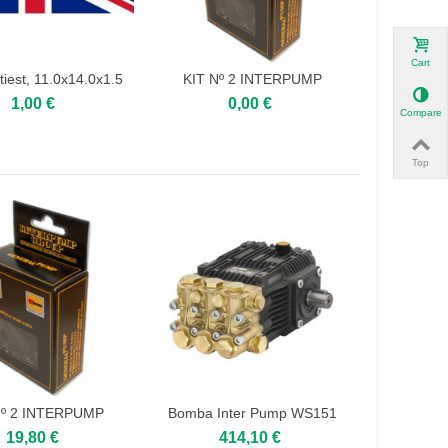
Cart
ntiest, 11.0x14.0x1.5
KIT Nº 2 INTERPUMP
 to cart
Add to cart
1,00 €
0,00 €
Compare
Top
Nº 2 INTERPUMP
Bomba Inter Pump WS151
 to cart
Add to cart
19,80 €
414,10 €