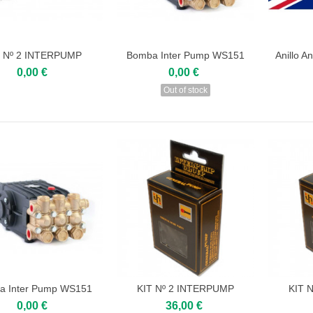
T Nº 2 INTERPUMP
Bomba Inter Pump WS151
Anillo A
Add to cart
View
Add
0,00 €
0,00 €
Out of stock
a Inter Pump WS151
KIT Nº 2 INTERPUMP
KIT 
View
Add to cart
Add
0,00 €
36,00 €