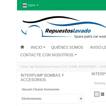
ingles
INICIO
QUIÉNES SOMOS
AVISO L
CONTACTE CON NOSOTROS
Home
&gt;
Bombas de Presion (CAT, HAWK, INTERPUMP)
>
IN
INTER
INTERPUMP BOMBAS Y
ACCESORIOS
Showing 1
Vacuum Cleaner Accessories
Electrovalvulas