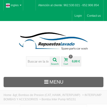
ingles
Atención al cliente: 962.530.021 - 652.906.954
Login
Contact us
0
0,00 €
Search
Cart
MENU
Home
&gt;
Bombas de Presion (CAT, HAWK, INTERPUMP)
>
INTERPUMP
BOMBAS Y ACCESORIOS
>
Bomba Inter Pump WS151
Inicio