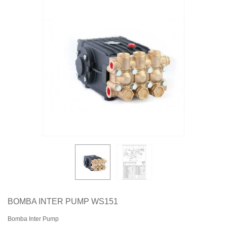
Quiénes somos
Aviso legal
Pago seguro
Entrega
Garantías
Política de cookies
Contacte con nosotros
BOMBA INTER PUMP WS151
Bomba Inter Pump