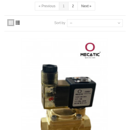
Quiénes somos
«
Previous
1
2
Next
»
Aviso legal
Sort by
--
Pago seguro
Entrega
Garantías
Política de cookies
Contacte con nosotros