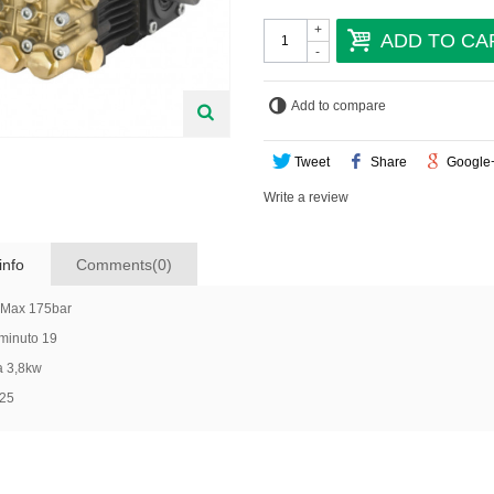
+
ADD TO CA
-
Add to compare
Tweet
Share
Google
Write a review
info
Comments(0)
 Max 175bar
minuto 19
a 3,8kw
25