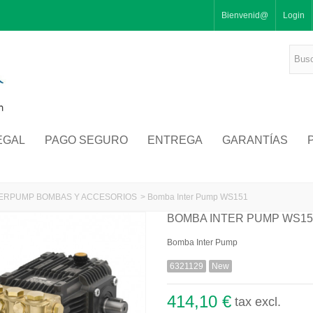
Bienvenid@
Login
EGAL
PAGO SEGURO
ENTREGA
GARANTÍAS
TERPUMP BOMBAS Y ACCESORIOS
>
Bomba Inter Pump WS151
BOMBA INTER PUMP WS15
Bomba Inter Pump
6321129
New
414,10 €
tax excl.