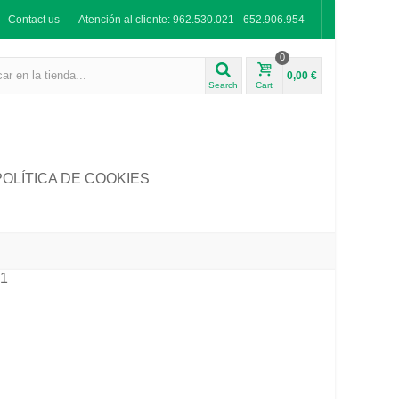
Contact us
Atención al cliente: 962.530.021 - 652.906.954
0
0,00 €
Search
Cart
POLÍTICA DE COOKIES
1