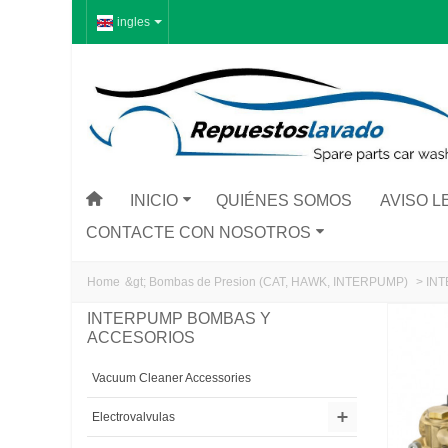
ingles
INICIO
QUIÉNES SOMOS
AVISO L
CONTACTE CON NOSOTROS
Home
&gt;
Bombas de Presion (CAT, HAWK, INTERPUMP)
>
IN
INTERPUMP BOMBAS Y
ACCESORIOS
Vacuum Cleaner Accessories
Electrovalvulas