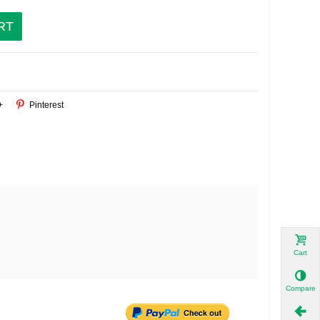
RT
+
Pinterest
Cart
Compare