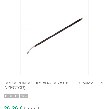
Quiénes somos
Aviso legal
Pago seguro
Entrega
Garantías
Política de cookies
Contacte con nosotros
LANZA PUNTA CURVADA PARA CEPILLO 950MM(CON
INYECTOR)
15140112
New
26,36 €
tax excl.