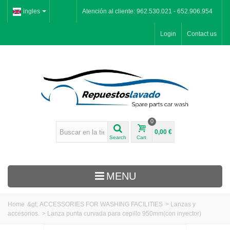
ingles
Atención al cliente: 962.530.021 - 652.906.954
Login
Contact us
0
0,00 €
Search
Cart
MENU
Home
&gt;
ACCESSORIES FOR WASHING FACILITIES
>
Lanzas y
accesorios.
>
Lanza punta curvada para cepillo 950mm(con inyector)
Inicio