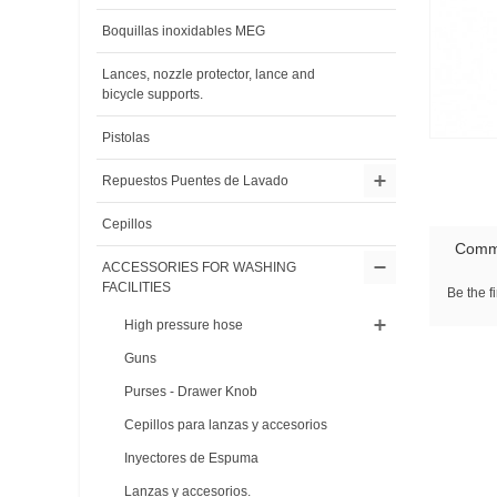
Boquillas inoxidables MEG
Lances, nozzle protector, lance and
bicycle supports.
Pistolas
Repuestos Puentes de Lavado
Cepillos
Comm
ACCESSORIES FOR WASHING
FACILITIES
Be the fi
High pressure hose
Guns
Purses - Drawer Knob
Cepillos para lanzas y accesorios
Inyectores de Espuma
Lanzas y accesorios.