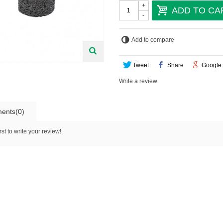
+
ADD TO CA
-
Add to compare
Tweet
Share
Google
Write a review
ents(0)
rst to write your review!