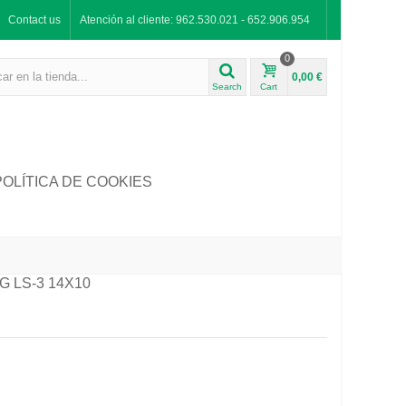
Contact us
Atención al cliente: 962.530.021 - 652.906.954
0
0,00 €
Search
Cart
POLÍTICA DE COOKIES
G LS-3 14X10