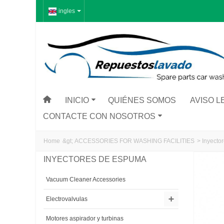
ingles
INICIO
QUIÉNES SOMOS
AVISO L
CONTACTE CON NOSOTROS
Home
&gt;
ACCESSORIES FOR WASHING FACILITIES
>
Inyecto
INYECTORES DE ESPUMA
Vacuum Cleaner Accessories
Electrovalvulas
Motores aspirador y turbinas