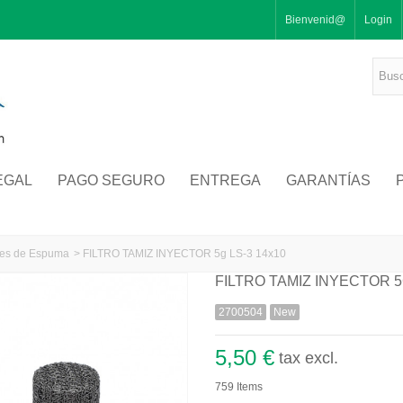
Bienvenid@
Login
EGAL
PAGO SEGURO
ENTREGA
GARANTÍAS
res de Espuma
>
FILTRO TAMIZ INYECTOR 5g LS-3 14x10
FILTRO TAMIZ INYECTOR 5
2700504
New
5,50 €
tax excl.
759
Items