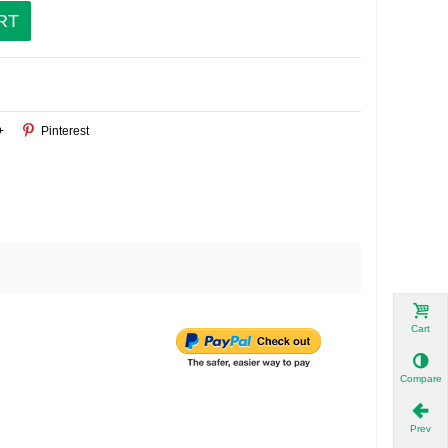
RT
+
Pinterest
Cart
Compare
Prev