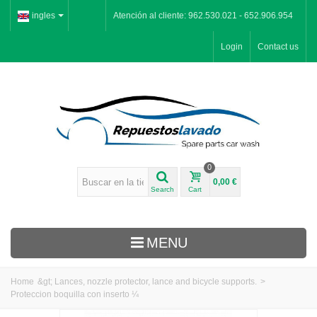
ingles
Atención al cliente: 962.530.021 - 652.906.954
Login
Contact us
0
0,00 €
Search
Cart
MENU
Home
&gt;
Lances, nozzle protector, lance and bicycle supports.
>
Proteccion boquilla con inserto ¼
Inicio