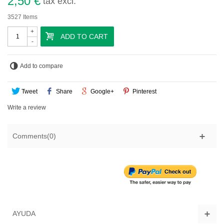
2,50 €
tax excl.
3527
Items
+
ADD TO CART
-
Add to compare
Tweet
Share
Google+
Pinterest
Write a review
Comments(0)
AYUDA