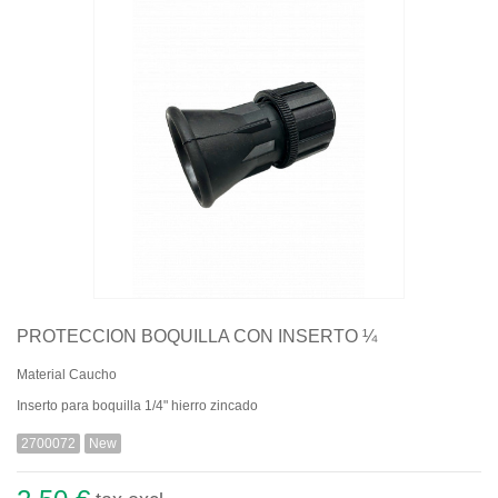
Quiénes somos
Aviso legal
Pago seguro
Entrega
Garantías
Política de cookies
Contacte con nosotros
PROTECCION BOQUILLA CON INSERTO ¼
Material Caucho
Inserto para boquilla 1/4" hierro zincado
2700072
New