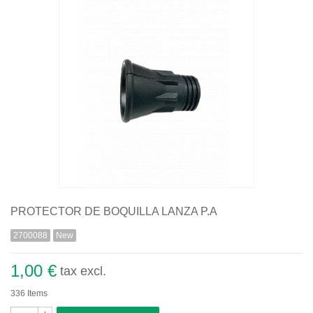
Quiénes somos
Aviso legal
Pago seguro
Entrega
Garantías
Política de cookies
Contacte con nosotros
PROTECTOR DE BOQUILLA LANZA P.A
2700088
New
1,00 €
tax excl.
336
Items