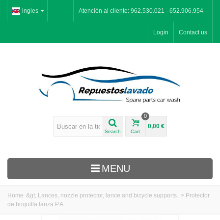
ingles
Atención al cliente: 962.530.021 - 652.906.954
Login
Contact us
0
0,00 €
Search
Cart
MENU
Home
&gt;
Lances, nozzle protector, lance and bicycle supports.
>
Protector
de boquilla lanza P.A
Inicio