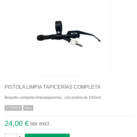
Quiénes somos
Aviso legal
Pago seguro
Entrega
Garantías
Política de cookies
Contacte con nosotros
PISTOLA LIMPIA TAPICERÍAS COMPLETA
Boquilla completa limpiatapicerias , con pistola de 100mm
2700456
New
24,00 €
tax excl.
+