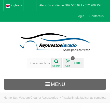
ingles
Atención al cliente: 962.530.021 - 652.906.954
Login
Contact us
0
0,00 €
Search
Cart
MENU
Home
&gt;
Vacuum Cleaner Accessories
>
Pistola limpia tapicerías completa
Inicio