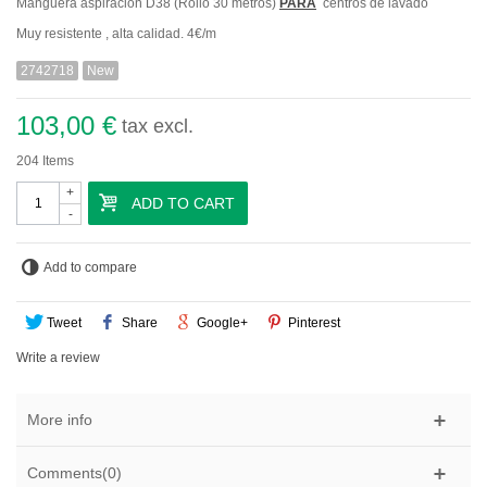
Manguera aspiracion D38 (Rollo 30 metros)
PARA
centros de lavado
Muy resistente , alta calidad. 4€/m
2742718
New
103,00 €
tax excl.
204
Items
+
ADD TO CART
-
Add to compare
Tweet
Share
Google+
Pinterest
Write a review
More info
Comments(0)