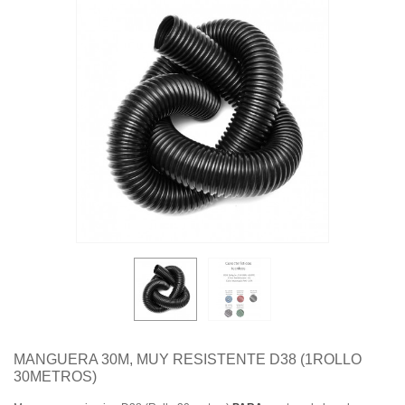
Quiénes somos
Aviso legal
Pago seguro
Entrega
Garantías
Política de cookies
Contacte con nosotros
MANGUERA 30M, MUY RESISTENTE D38 (1ROLLO
30METROS)