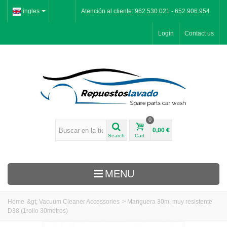
ingles
Atención al cliente: 962.530.021 - 652.906.954
Login
Contact us
0
0,00 €
Search
Cart
MENU
Home
&gt;
Vacuum Cleaner Accessories
>
Manguera 30m, muy resistente
D38 (1rollo 30metros)
Inicio