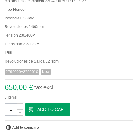
Motoreductor compacto 230/400V 50Hz R11/127
Tipo Flender
Potencia 0,55KW
Revoluciones 1400rpm
Tension 230/400V
Intensidad 2,3/1,32A
IP66
Revoluciones de Salida 127rpm
2799000+2799010
New
650,00 €
tax excl.
3
Items
+
ADD TO CART
-
Add to compare