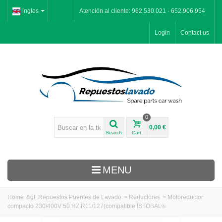
ingles
Atención al cliente: 962.530.021 - 652.906.954
Login
Contact us
0
0,00 €
Search
Cart
MENU
Home
&gt;
Repuestos Puentes de Lavado
>
Reductores
>
Motoreductor
compacto 230/400V 50 HZ R11/127(compatible ISTOBAL®
Inicio