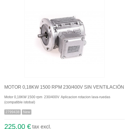
Quiénes somos
Aviso legal
Pago seguro
Entrega
Garantías
Política de cookies
Contacte con nosotros
MOTOR 0,18KW 1500 RPM 230/400V SIN VENTILACIÓN
Motor 0,18KW 1500 rpm 230/400V Aplicacion rotacion lava-ruedas
(compatible istobal)
2799438
New
225,00 €
tax excl.