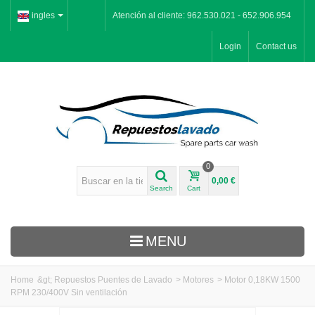
ingles
Atención al cliente: 962.530.021 - 652.906.954
Login
Contact us
0
0,00 €
Search
Cart
MENU
Home
&gt;
Repuestos Puentes de Lavado
>
Motores
>
Motor 0,18KW 1500
RPM 230/400V Sin ventilación
Inicio