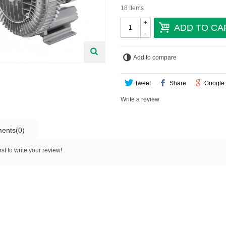
18
Items
+
ADD TO CA
-
Add to compare
Tweet
Share
Google
Write a review
ents(0)
rst to write your review!