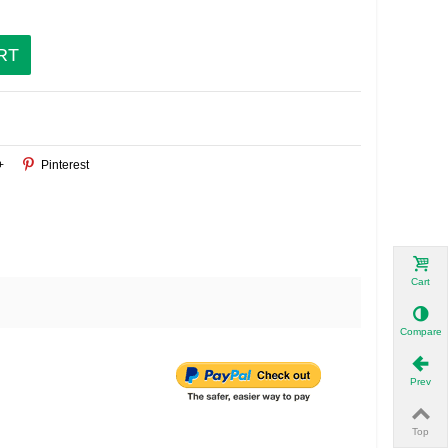
RT
+
Pinterest
Cart
Compare
Prev
Top