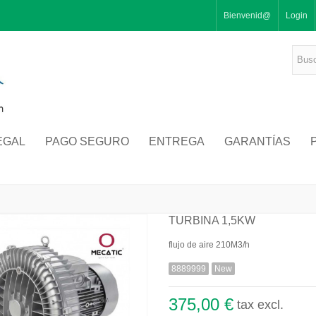
Bienvenid@
Login
EGAL
PAGO SEGURO
ENTREGA
GARANTÍAS
TURBINA 1,5KW
flujo de aire 210M3/h
8889999
New
375,00 €
tax excl.