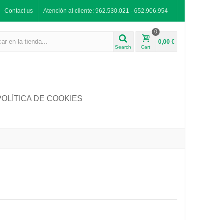
Contact us
Atención al cliente: 962.530.021 - 652.906.954
0
0,00 €
Search
Cart
POLÍTICA DE COOKIES