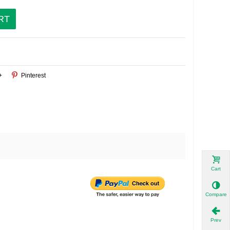
RT
+
Pinterest
Cart
Compare
Prev