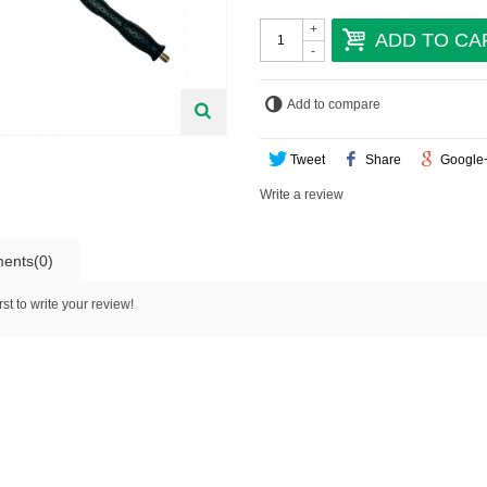
+
ADD TO CA
-
Add to compare
Tweet
Share
Google
Write a review
ents(0)
rst to write your review!