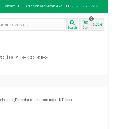
Contact us
Atención al cliente: 962.530.021 - 652.906.954
0
0,00 €
Search
Cart
POLÍTICA DE COOKIES
ial inox ,Protector caucho con rosca 1/4" inox