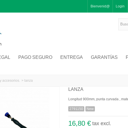
Bienvenid@
Login
EGAL
PAGO SEGURO
ENTREGA
GARANTÍAS
y accesorios.
>
lanza
LANZA
Longitud 900mm, punta curvada , mater
2791150
New
16,80 €
tax excl.