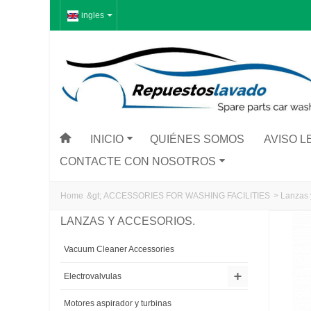
ingles
INICIO
QUIÉNES SOMOS
AVISO L
CONTACTE CON NOSOTROS
Home
&gt;
ACCESSORIES FOR WASHING FACILITIES
>
Lanzas 
LANZAS Y ACCESORIOS.
Vacuum Cleaner Accessories
Electrovalvulas
Motores aspirador y turbinas