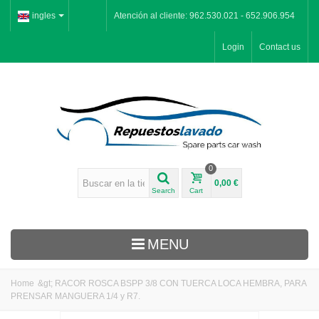
ingles
Atención al cliente: 962.530.021 - 652.906.954
Login
Contact us
0
0,00 €
Search
Cart
MENU
Home
&gt;
RACOR ROSCA BSPP 3/8 CON TUERCA LOCA HEMBRA, PARA
PRENSAR MANGUERA 1/4 y R7.
Inicio