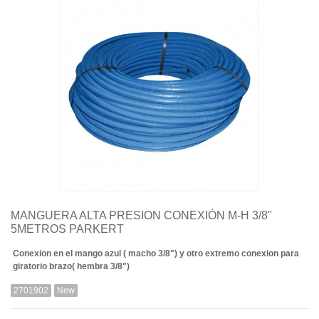
Quiénes somos
Aviso legal
Pago seguro
Entrega
Garantías
Política de cookies
Contacte con nosotros
MANGUERA ALTA PRESION CONEXIÓN M-H 3/8"
5METROS PARKERT
Conexion en el mango azul ( macho 3/8") y otro extremo conexion para
giratorio brazo( hembra 3/8")
2701902
New