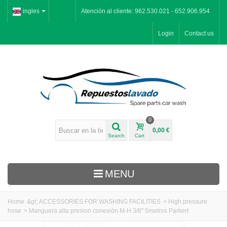
ingles
Atención al cliente: 962.530.021 - 652.906.954
Login
Contact us
0
0,00 €
Search
Cart
MENU
Home
&gt;
ACCESSORIES FOR WASHING FACILITIES
>
High pressure
hose
>
Manguera alta presion conexión M-H 3/8" 5metros Parkert
Inicio