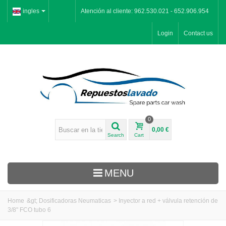
ingles
Atención al cliente: 962.530.021 - 652.906.954
Login
Contact us
0
0,00 €
Search
Cart
MENU
Home
&gt;
Dosificadoras Neumaticas
>
Inyector a red + válvula retención de
3/8" FCO tubo 6
Inicio