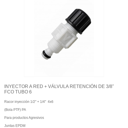
Quiénes somos
Aviso legal
Pago seguro
Entrega
Garantías
Política de cookies
Contacte con nosotros
INYECTOR A RED + VÁLVULA RETENCIÓN DE 3/8"
FCO TUBO 6
Racor inyección 1/2" + 1/4" 4x6
(Bola PTF) PA
Para productos Agresivos
Juntas EPDM