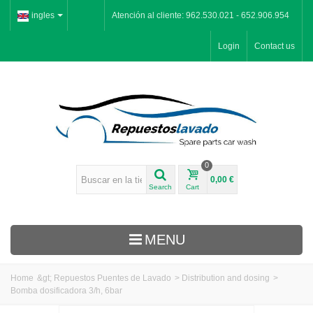
ingles
Atención al cliente: 962.530.021 - 652.906.954
Login
Contact us
0
0,00 €
Search
Cart
MENU
Home
&gt;
Repuestos Puentes de Lavado
>
Distribution and dosing
>
Bomba dosificadora 3/h, 6bar
Inicio