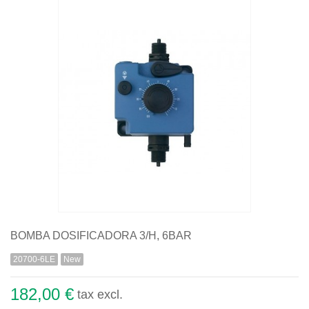
Quiénes somos
Aviso legal
Pago seguro
Entrega
Garantías
Política de cookies
Contacte con nosotros
BOMBA DOSIFICADORA 3/H, 6BAR
20700-6LE
New
182,00 €
tax excl.