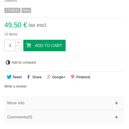
2metros
2799011
New
49,50 €
tax excl.
10
Items
+
ADD TO CART
-
Add to compare
Tweet
Share
Google+
Pinterest
Write a review
More info
Comments(0)