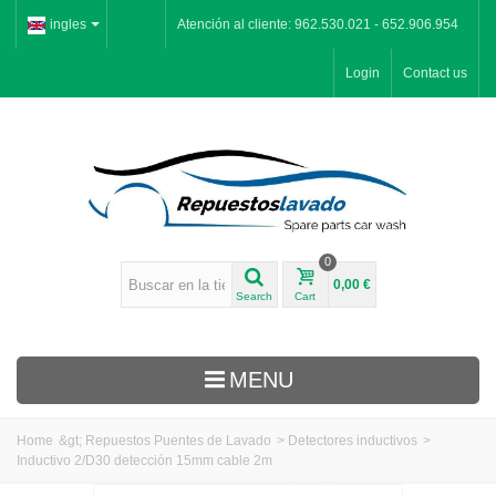
ingles
Atención al cliente: 962.530.021 - 652.906.954
Login
Contact us
0
0,00 €
Search
Cart
MENU
Home
&gt;
Repuestos Puentes de Lavado
>
Detectores inductivos
>
Inductivo 2/D30 detección 15mm cable 2m
Inicio