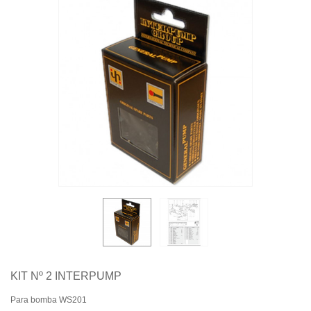
Quiénes somos
Aviso legal
Pago seguro
Entrega
Garantías
Política de cookies
Contacte con nosotros
KIT Nº 2 INTERPUMP
Para bomba WS201