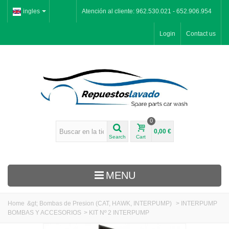
ingles
Atención al cliente: 962.530.021 - 652.906.954
Login
Contact us
0
0,00 €
Search
Cart
MENU
Home
&gt;
Bombas de Presion (CAT, HAWK, INTERPUMP)
>
INTERPUMP
BOMBAS Y ACCESORIOS
>
KIT Nº 2 INTERPUMP
Inicio