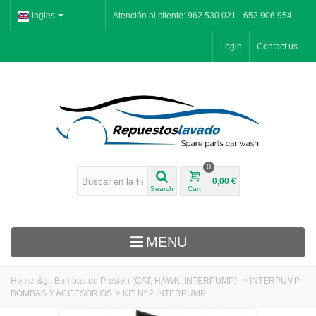
ingles
Atención al cliente: 962.530.021 - 652.906.954
Login
Contact us
0
0,00 €
Search
Cart
MENU
Home
&gt;
Bombas de Presion (CAT, HAWK, INTERPUMP)
>
INTERPUMP
BOMBAS Y ACCESORIOS
>
KIT Nº 2 INTERPUMP
Inicio