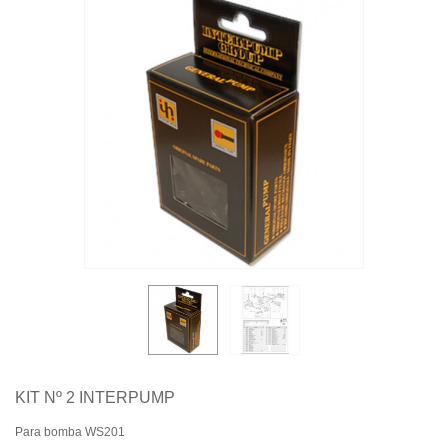
Quiénes somos
Aviso legal
Pago seguro
Entrega
Garantías
Política de cookies
Contacte con nosotros
KIT Nº 2 INTERPUMP
Para bomba WS201