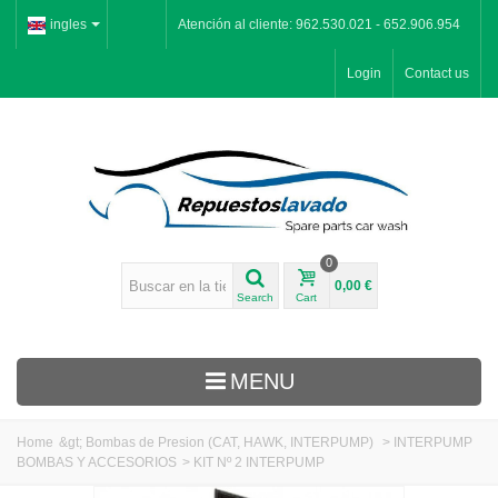
ingles
Atención al cliente: 962.530.021 - 652.906.954
Login
Contact us
0
0,00 €
Search
Cart
MENU
Home
&gt;
Bombas de Presion (CAT, HAWK, INTERPUMP)
>
INTERPUMP
BOMBAS Y ACCESORIOS
>
KIT Nº 2 INTERPUMP
Inicio