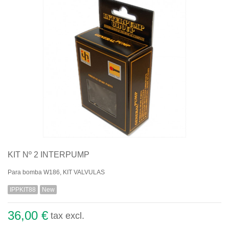
Quiénes somos
Aviso legal
Pago seguro
Entrega
Garantías
Política de cookies
Contacte con nosotros
KIT Nº 2 INTERPUMP
Para bomba W186, KIT VALVULAS
IPPKIT88
New
36,00 €
tax excl.