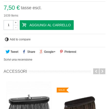
7,50 €
tasse escl.
1639
Items
+
AGGIUNGI AL CARRELLO
-
Add to compare
Tweet
Share
Google+
Pinterest
Scrivi una recensione
ACCESSORI
SALE