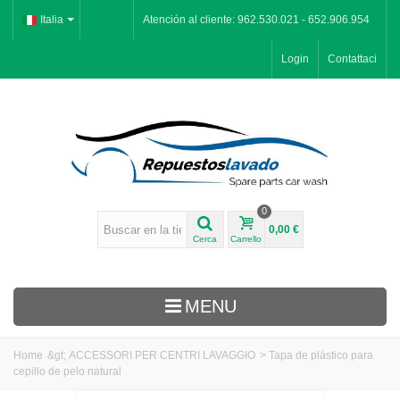
Italia
Atención al cliente: 962.530.021 - 652.906.954
Login
Contattaci
0
0,00 €
Cerca
Carrello
MENU
Home
&gt;
ACCESSORI PER CENTRI LAVAGGIO
>
Tapa de plástico para
cepillo de pelo natural
Categorías